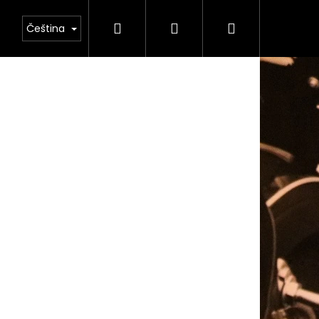
Hledat
Přihlášení
Nákupní
odmínky ochrany osobních údajů
Čeština
košík