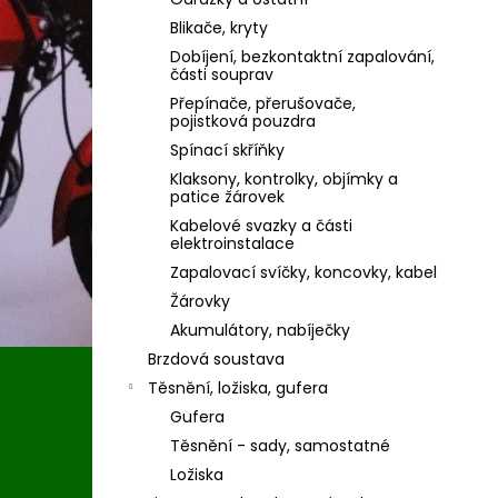
Blikače, kryty
Dobíjení, bezkontaktní zapalování,
části souprav
Přepínače, přerušovače,
pojistková pouzdra
Spínací skříňky
Klaksony, kontrolky, objímky a
patice žárovek
Kabelové svazky a části
elektroinstalace
Zapalovací svíčky, koncovky, kabel
Žárovky
Akumulátory, nabíječky
Brzdová soustava
Těsnění, ložiska, gufera
Gufera
Těsnění - sady, samostatné
Ložiska