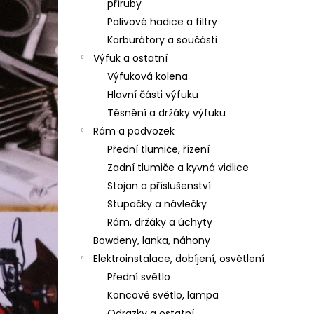
příruby
l
Palivové hadice a filtry
Karburátory a součásti
Výfuk a ostatní
Výfuková kolena
Hlavní části výfuku
Těsnění a držáky výfuku
Rám a podvozek
Přední tlumiče, řízení
Zadní tlumiče a kyvná vidlice
Stojan a příslušenství
Stupačky a návlečky
Rám, držáky a úchyty
Bowdeny, lanka, náhony
Elektroinstalace, dobíjení, osvětlení
Přední světlo
Koncové světlo, lampa
Odrazky a ostatní