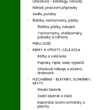
Literatura - katalogy, návody
Nářadí, pracovní přípravky
Sedla, potahy
Řidítka, tachometry, páčky
Řidítka, páčky, rukojeti
Tachometry, otáčkoměry,
palubky a náhony
PNEU, DUŠE
RÁFKY A VÝPLETY, CELÁ KOLA
Ráfky a celá kola
Paprsky, niple, sady výpletů
Středové náboje a složení,
drobnosti
PLECHAŘINA - BLATNÍKY, SCHRÁNKY,
KRYTY
Přední blatník
Zadní blatník a části
Kapotáže, boční schránky a
plechy