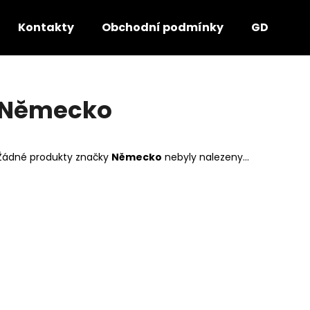
Kontakty
Obchodní podmínky
GDPR - P
Co potřebujete najít?
Německo
HLEDAT
Žádné produkty značky
Německo
nebyly nalezeny...
Doporučujeme