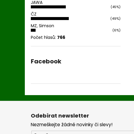
JAWA
(45%)
ČZ
(49%)
MZ, Simson
(6%)
Počet hlasů:
766
Facebook
Z
á
Odebírat newsletter
p
Nezmeškejte žádné novinky či slevy!
a