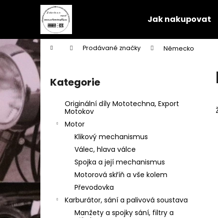
K
Přejít
na
o
Jak nakupovat
obsah
Zpět
Zpět
š
do
do
í
Domů
Prodávané značky
Německo
k
obchodu
obchodu
P
o
Kategorie
Přeskočit
s
kategorie
t
Originální díly Mototechna, Export
r
Motokov
a
Motor
n
Klikový mechanismus
n
Válec, hlava válce
í
Spojka a její mechanismus
p
Motorová skříň a vše kolem
a
Převodovka
n
Karburátor, sání a palivová soustava
e
Manžety a spojky sání, filtry a