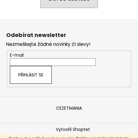
a
j
Z
í
á
t
Odebírat newsletter
p
?
Nezmeškejte žádné novinky či slevy!
a
t
E-mail
í
HLEDAT
PŘIHLÁSIT SE
D
o
CEZETMANIA
p
o
r
Vytvořil Shoptet
u