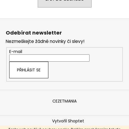
a
j
Z
í
á
t
Odebírat newsletter
p
?
Nezmeškejte žádné novinky či slevy!
a
t
E-mail
í
HLEDAT
PŘIHLÁSIT SE
D
o
CEZETMANIA
p
o
r
Vytvořil Shoptet
u