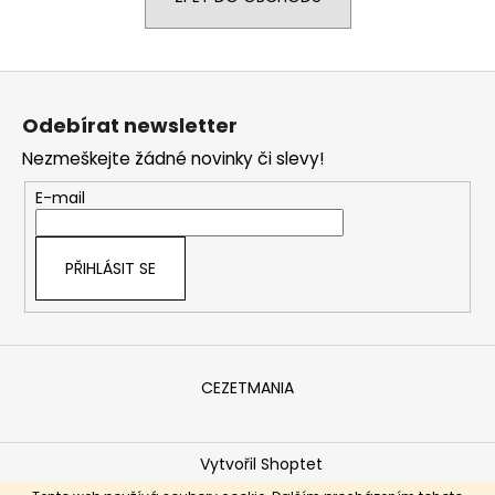
a
j
Z
í
á
t
Odebírat newsletter
p
?
Nezmeškejte žádné novinky či slevy!
a
t
E-mail
í
HLEDAT
PŘIHLÁSIT SE
D
o
CEZETMANIA
p
o
r
Vytvořil Shoptet
u