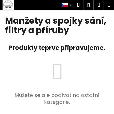
K
Přejít
Hledat
Náku
M
Přihlášen
na
o
obsah
Zpět
Zpět
košík
š
Manžety a spojky sání,
í
C
filtry a příruby
k
o
p
Produkty teprve připravujeme.
o
t
ř
e
b
u
j
e
Můžete se ale podívat na ostatní
t
kategorie.
e
n