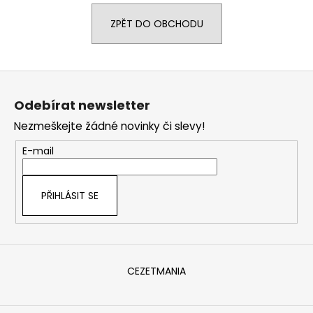
a
ZPĚT DO OBCHODU
j
í
t
Z
?
á
Odebírat newsletter
p
Nezmeškejte žádné novinky či slevy!
a
t
E-mail
HLEDAT
í
PŘIHLÁSIT SE
D
o
p
o
CEZETMANIA
r
u