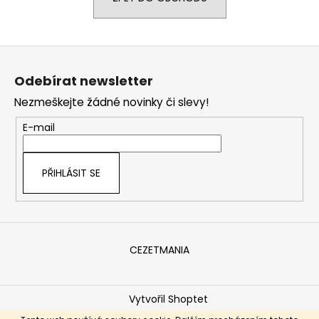
a
j
Z
í
á
t
Odebírat newsletter
p
?
Nezmeškejte žádné novinky či slevy!
a
t
E-mail
í
HLEDAT
PŘIHLÁSIT SE
D
o
CEZETMANIA
p
o
r
Vytvořil Shoptet
u