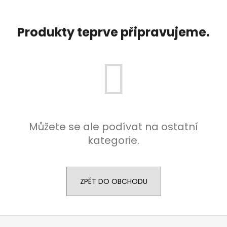
č
u
j
Produkty teprve připravujeme.
e
m
e
Můžete se ale podívat na ostatní
kategorie.
ZPĚT DO OBCHODU
Z