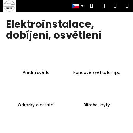
K
Přejít
Hledat
Náku
M
Přihlášen
na
o
obsah
Zpět
Zpět
košík
š
Elektroinstalace,
í
C
dobíjení, osvětlení
k
o
p
o
t
ř
Přední světlo
Koncové světlo, lampa
e
b
u
j
Odrazky a ostatní
Blikače, kryty
e
t
e
n