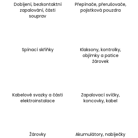
Dobíjení, bezkontaktní
Přepínače, přerušovače,
a
zapalování, části
pojistková pouzdra
j
souprav
í
t
?
Spínací skříňky
Klaksony, kontrolky,
objímky a patice
žárovek
HLEDAT
Kabelové svazky a části
Zapalovací svíčky,
D
elektroinstalace
koncovky, kabel
o
p
o
r
u
Žárovky
Akumulátory, nabíječky