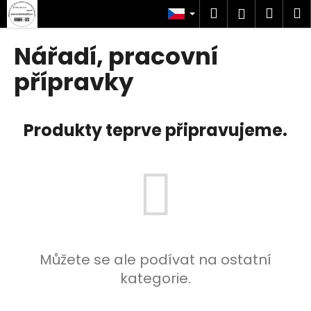
K
Přejít
Hledat
Náku
M
Přihlášen
na
o
obsah
Zpět
Zpět
košík
š
Nářadí, pracovní
í
C
přípravky
k
o
p
Produkty teprve připravujeme.
o
t
ř
e
b
u
j
e
Můžete se ale podívat na ostatní
t
kategorie.
e
n