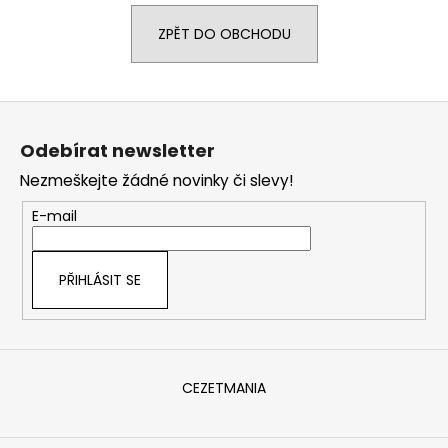
a
ZPĚT DO OBCHODU
j
í
t
Z
?
á
Odebírat newsletter
p
Nezmeškejte žádné novinky či slevy!
a
t
E-mail
HLEDAT
í
PŘIHLÁSIT SE
D
o
p
o
CEZETMANIA
r
u