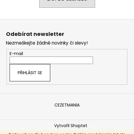
a
j
Z
í
á
t
Odebírat newsletter
p
?
Nezmeškejte žádné novinky či slevy!
a
t
E-mail
í
HLEDAT
PŘIHLÁSIT SE
D
o
CEZETMANIA
p
o
r
Vytvořil Shoptet
u