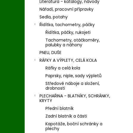
Literatura - katalogy, návody
Nářadí, pracovní přípravky
Sedla, potahy
Řidítka, tachometry, páčky
Řidítka, páčky, rukojeti
Tachometry, otáčkoměry,
palubky a náhony
PNEU, DUŠE
RÁFKY A VÝPLETY, CELÁ KOLA
Ráfky a celá kola
Paprsky, niple, sady výpletů
Středové náboje a složení,
drobnosti
PLECHAŘINA - BLATNÍKY, SCHRÁNKY,
KRYTY
Přední blatník
Zadní blatník a části
Kapotáže, boční schránky a
plechy