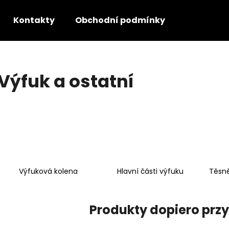
Kontakty
Obchodní podmínky
GDPR - P
Czego szukasz?
Výfuk a ostatní
SZUKAJ
Polecamy
Výfuková kolena
Hlavní části výfuku
Těsně
Produkty dopiero pr