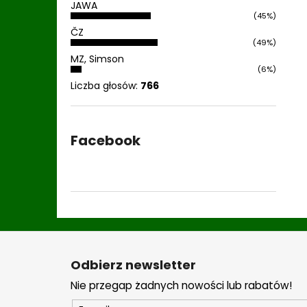
JAWA
(45%)
ČZ
(49%)
MZ, Simson
(6%)
Liczba głosów:
766
Facebook
S
t
Odbierz newsletter
o
Nie przegap żadnych nowości lub rabatów!
p