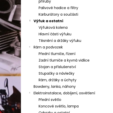
příruby
Palivové hadice a filtry
Karburátory a součásti
Výfuk a ostatní
Výfuková kolena
Hlavní části výfuku
Těsnění a držáky výfuku
Rám a podvozek
Přední tlumiče, řízení
Zadní tlumiče a kyvná vidlice
Stojan a příslušenství
Stupačky a návlečky
Rám, držáky a úchyty
Bowdeny, lanka, náhony
Elektroinstalace, dobíjení, osvětlení
Přední světlo
Koncové světlo, lampa
Odrazky a ostatní