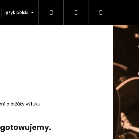
Szukaj
Zaloguj
Koszyk
odmínky ochrany osobních údajů
Język polski
się
ní a držáky výfuku
zygotowujemy.