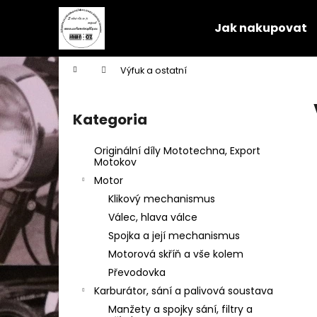
K
Przejść
do
o
Jak nakupovat
treści
Z
Z
s
powrotem
powrotem
z
Home
Výfuk a ostatní
y
do sklepu
do sklepu
P
k
a
Kategoria
Pominąć
s
kategorie
e
Originální díly Mototechna, Export
k
Motokov
b
Motor
o
Klikový mechanismus
c
Válec, hlava válce
z
Spojka a její mechanismus
n
Motorová skříň a vše kolem
y
Převodovka
Karburátor, sání a palivová soustava
Manžety a spojky sání, filtry a