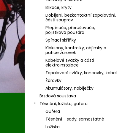
Blikače, kryty
Dobíjení, bezkontaktní zapalování,
části souprav
Přepínače, přerušovače,
pojistková pouzdra
Spínací skříňky
Klaksony, kontrolky, objímky a
patice žárovek
Kabelové svazky a části
elektroinstalace
Zapalovací svíčky, koncovky, kabel
Žárovky
Akumulátory, nabíječky
Brzdová soustava
Těsnění, ložiska, gufera
Gufera
Těsnění - sady, samostatné
Ložiska