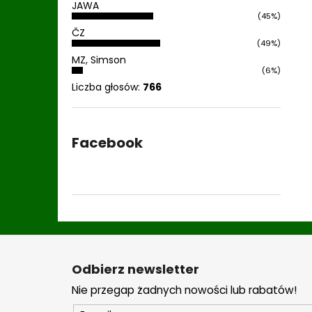
JAWA
(45%)
ČZ
(49%)
MZ, Simson
(6%)
Liczba głosów:
766
Facebook
S
t
Odbierz newsletter
o
Nie przegap żadnych nowości lub rabatów!
p