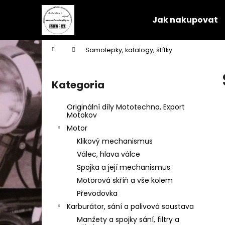
K
Przejść
do
o
Jak nakupovat
treści
Z
Z
s
powrotem
powrotem
z
Home
Samolepky, katalogy, štítky
y
do sklepu
do sklepu
P
k
a
Kategoria
Pominąć
s
kategorie
e
Originální díly Mototechna, Export
k
Motokov
b
Motor
o
Klikový mechanismus
c
Válec, hlava válce
z
Spojka a její mechanismus
n
Motorová skříň a vše kolem
y
Převodovka
Karburátor, sání a palivová soustava
Manžety a spojky sání, filtry a