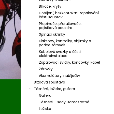
Blikače, kryty
Dobíjení, bezkontaktní zapalování,
části souprav
Přepínače, přerušovače,
pojistková pouzdra
Spínací skříňky
Klaksony, kontrolky, objímky a
patice žárovek
Kabelové svazky a části
elektroinstalace
Zapalovací svíčky, koncovky, kabel
Žárovky
Akumulátory, nabíječky
Brzdová soustava
Těsnění, ložiska, gufera
Gufera
Těsnění - sady, samostatné
Ložiska