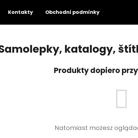
Kontakty
Obchodní podmínky
GDPR - P
Czego szukasz?
Samolepky, katalogy, štít
SZUKAJ
Produkty dopiero pr
Polecamy
Natomiast możesz oglądać