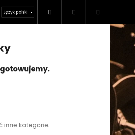
Szukaj
Zaloguj
Koszyk
odmínky ochrany osobních údajů
Język polski
się
ky
zygotowujemy.
 inne kategorie.