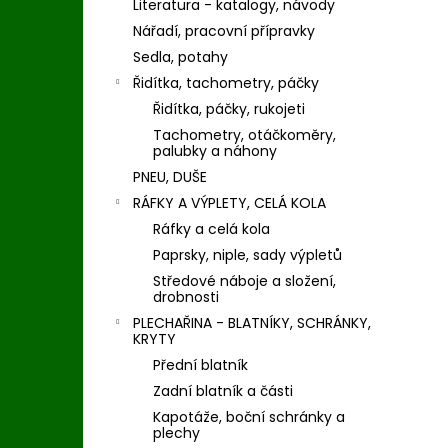
Literatura - katalogy, návody
Nářadí, pracovní přípravky
Sedla, potahy
Řidítka, tachometry, páčky
Řidítka, páčky, rukojeti
Tachometry, otáčkoměry,
palubky a náhony
PNEU, DUŠE
RÁFKY A VÝPLETY, CELÁ KOLA
Ráfky a celá kola
Paprsky, niple, sady výpletů
Středové náboje a složení,
drobnosti
PLECHAŘINA - BLATNÍKY, SCHRÁNKY,
KRYTY
Přední blatník
Zadní blatník a části
Kapotáže, boční schránky a
plechy