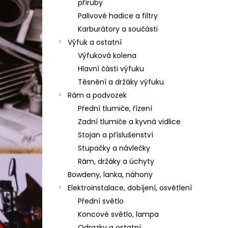
příruby
Palivové hadice a filtry
Karburátory a součásti
Výfuk a ostatní
Výfuková kolena
Hlavní části výfuku
Těsnění a držáky výfuku
Rám a podvozek
Přední tlumiče, řízení
Zadní tlumiče a kyvná vidlice
Stojan a příslušenství
Stupačky a návlečky
Rám, držáky a úchyty
Bowdeny, lanka, náhony
Elektroinstalace, dobíjení, osvětlení
Přední světlo
Koncové světlo, lampa
Odrazky a ostatní