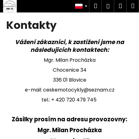
K
Przejść
Szukaj
Kosz
M
Zaloguj
do
o
treści
Z
Z
się
s
Kontakty
powrotem
powrotem
z
C
y
z
Vážení zákazníci, k zastižení jsme na
k
e
následujících kontaktech:
g
Mgr. Milan Procházka
o
Chocenice 34
s
336 01 Blovice
z
u
e-mail:
ceskemotocykly@seznam.cz
k
tel.: + 420 720 479 745
a
s
Zásilky prosím na adresu provozovny:
z
?
Mgr. Milan Procházka