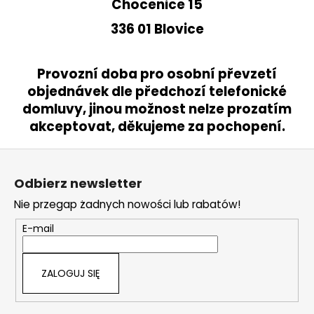
Chocenice 15
336 01 Blovice
SZUKAJ
Provozní doba pro osobní převzetí
objednávek dle předchozí telefonické
domluvy, jinou možnost nelze prozatím
P
akceptovat, děkujeme za pochopení.
o
l
S
e
t
c
Odbierz newsletter
a
o
Nie przegap żadnych nowości lub rabatów!
m
p
y
k
E-mail
a
ZALOGUJ SIĘ