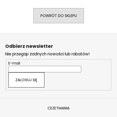
POWRÓT DO SKLEPU
SZUKAJ
S
t
P
Odbierz newsletter
o
o
l
Nie przegap żadnych nowości lub rabatów!
p
e
k
E-mail
c
a
a
m
ZALOGUJ SIĘ
y
CEZETMANIA