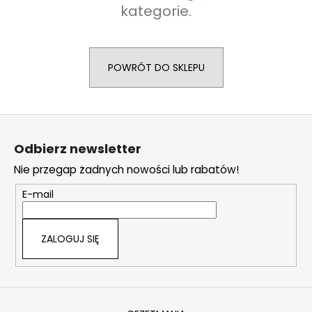
kategorie.
SZUKAJ
POWRÓT DO SKLEPU
P
S
o
t
l
Odbierz newsletter
o
e
Nie przegap żadnych nowości lub rabatów!
c
p
a
k
E-mail
m
a
y
ZALOGUJ SIĘ