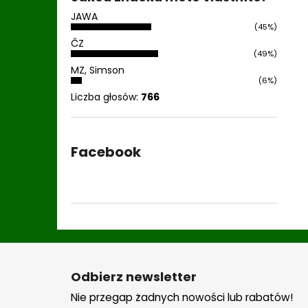
JAWA
(45%)
ČZ
(49%)
MZ, Simson
(6%)
Liczba głosów:
766
Facebook
S
t
Odbierz newsletter
o
Nie przegap żadnych nowości lub rabatów!
p