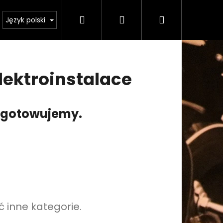
Szukaj
Zaloguj
Koszyk
odmínky ochrany osobních údajů
Język polski
się
lektroinstalace
zygotowujemy.
 inne kategorie.