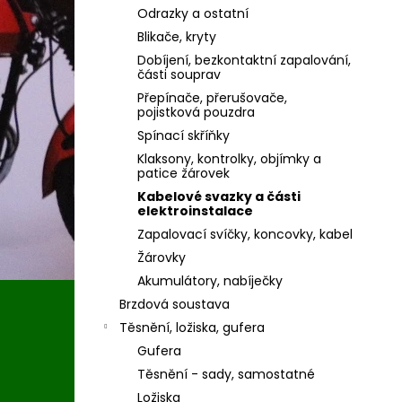
Odrazky a ostatní
Blikače, kryty
Dobíjení, bezkontaktní zapalování,
části souprav
Přepínače, přerušovače,
pojistková pouzdra
Spínací skříňky
Klaksony, kontrolky, objímky a
patice žárovek
Kabelové svazky a části
elektroinstalace
Zapalovací svíčky, koncovky, kabel
Žárovky
Akumulátory, nabíječky
Brzdová soustava
Těsnění, ložiska, gufera
Gufera
Těsnění - sady, samostatné
Ložiska