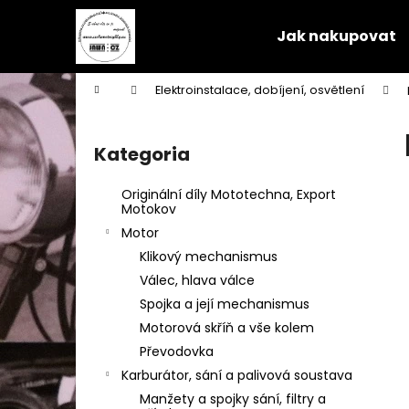
K
Przejść
do
o
Jak nakupovat
treści
Z
Z
s
powrotem
powrotem
z
Home
Elektroinstalace, dobíjení, osvětlení
y
do sklepu
do sklepu
P
k
a
Kategoria
Pominąć
s
kategorie
e
Originální díly Mototechna, Export
k
Motokov
b
Motor
o
Klikový mechanismus
c
Válec, hlava válce
z
Spojka a její mechanismus
n
Motorová skříň a vše kolem
y
Převodovka
Karburátor, sání a palivová soustava
Manžety a spojky sání, filtry a