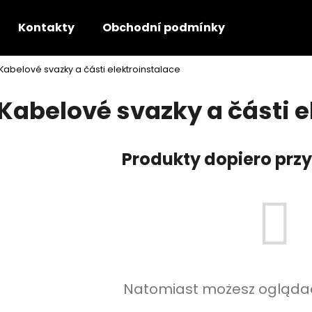
Kontakty
Obchodní podmínky
GDPR - P
Kabelové svazky a části elektroinstalace
Czego szukasz?
Kabelové svazky a části e
SZUKAJ
Produkty dopiero pr
Polecamy
Natomiast możesz oglądać