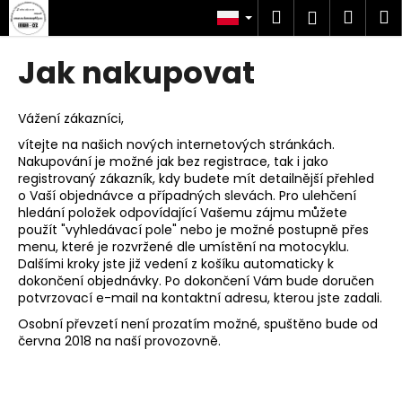
K
Przejść
Szukaj
Kosz
M
Zaloguj
do
o
treści
Z
Z
się
s
Jak nakupovat
powrotem
powrotem
z
C
y
z
Vážení zákazníci,
k
e
vítejte na našich nových internetových stránkách.
Nakupování je možné jak bez registrace, tak i jako
g
registrovaný zákazník, kdy budete mít detailnější přehled
o
o Vaší objednávce a případných slevách. Pro ulehčení
s
hledání položek odpovídající Vašemu zájmu můžete
použít "vyhledávací pole" nebo je možné postupně přes
z
menu, které je rozvržené dle umístění na motocyklu.
u
Dalšími kroky jste již vedení z košíku automaticky k
k
dokončení objednávky. Po dokončení Vám bude doručen
potvrzovací e-mail na kontaktní adresu, kterou jste zadali.
a
Osobní převzetí není prozatím možné, spuštěno bude od
s
června 2018 na naší provozovně.
z
?