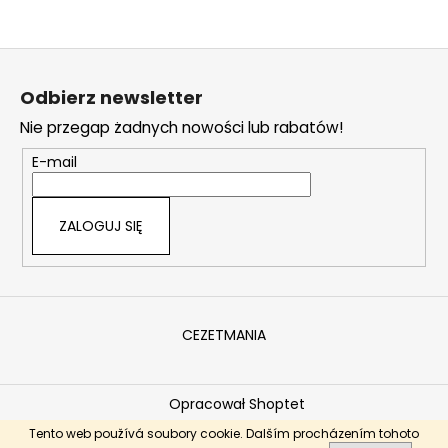
S
SZUKAJ
t
Odbierz newsletter
o
Nie przegap żadnych nowości lub rabatów!
p
k
P
E-mail
o
a
l
e
ZALOGUJ SIĘ
c
a
m
y
CEZETMANIA
Opracował Shoptet
Copyright 2026
Ceskemotocykly.eu
. Wszystkie prawa
Tento web používá soubory cookie. Dalším procházením tohoto