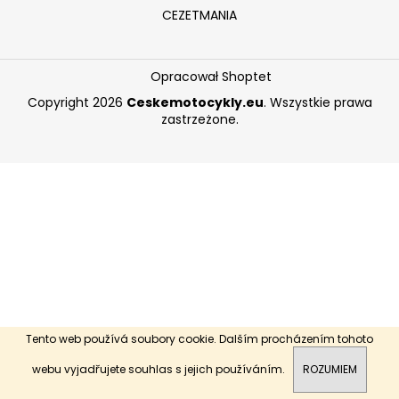
CEZETMANIA
SZUKAJ
Opracował Shoptet
Copyright 2026
Ceskemotocykly.eu
. Wszystkie prawa
zastrzeżone.
P
o
l
e
c
a
m
y
Tento web používá soubory cookie. Dalším procházením tohoto
Dobrý den, vítejte na našich stránkách.
webu vyjadřujete souhlas s jejich používáním.
ROZUMIEM