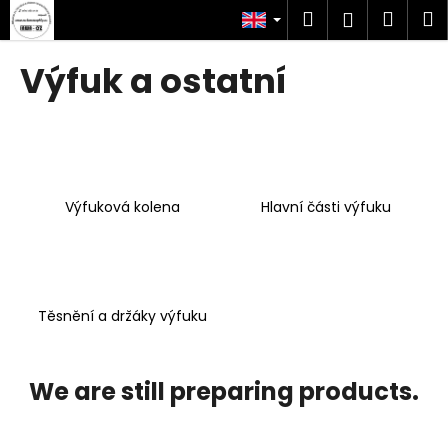
C
Skip
Search
Shop
M
Login
to
a
content
Back
Back
cart
r
Výfuk a ostatní
t
W
h
a
t
Výfuková kolena
Hlavní části výfuku
a
r
e
y
o
Těsnění a držáky výfuku
u
l
We are still preparing products.
o
o
k