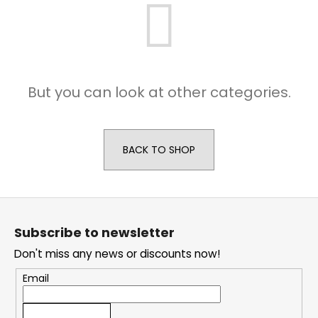
i
n
g
f
o
But you can look at other categories.
r
?
BACK TO SHOP
F
SEARCH
o
Subscribe to newsletter
o
Don't miss any news or discounts now!
t
W
e
e
Email
r
r
e