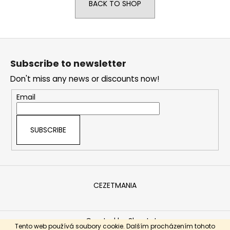
BACK TO SHOP
i
n
g
F
f
o
Subscribe to newsletter
o
o
r
Don't miss any news or discounts now!
t
?
e
Email
r
SUBSCRIBE
SEARCH
CEZETMANIA
W
e
r
Created by Shoptet
e
Tento web používá soubory cookie. Dalším procházením tohoto