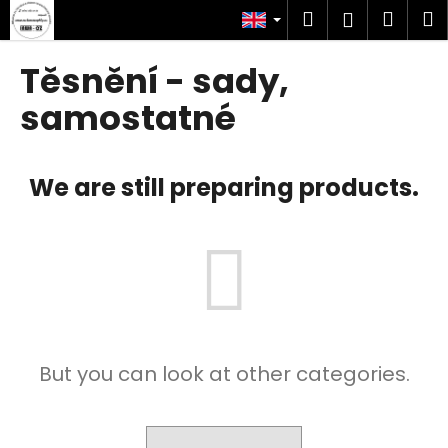
C
Skip
Search
Shop
M
Login
to
a
content
Back
Back
cart
r
Těsnění - sady,
t
W
samostatné
h
a
We are still preparing products.
t
a
r
e
y
o
u
l
But you can look at other categories.
o
o
k