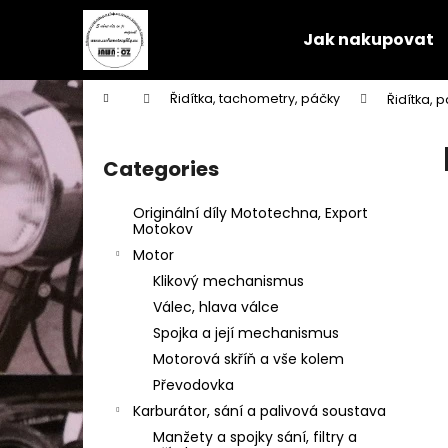
C
Skip
to
a
Jak nakupovat
content
Back
Back
r
shopping
shopping
t
Home
Řidítka, tachometry, páčky
Řidítka, p
W
S
i
Categories
Skip
d
categories
e
Originální díly Mototechna, Export
b
Motokov
a
Motor
r
Klikový mechanismus
Válec, hlava válce
Spojka a její mechanismus
Motorová skříň a vše kolem
Převodovka
Karburátor, sání a palivová soustava
Manžety a spojky sání, filtry a