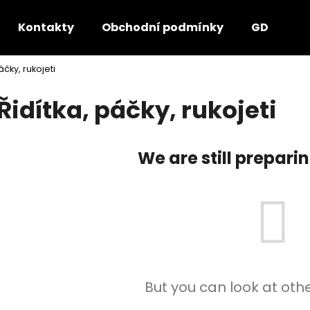
Kontakty
Obchodní podmínky
GDPR - P
áčky, rukojeti
hat are you looking for?
Řidítka, páčky, rukojeti
SEARCH
We are still prepari
We recommend
But you can look at oth