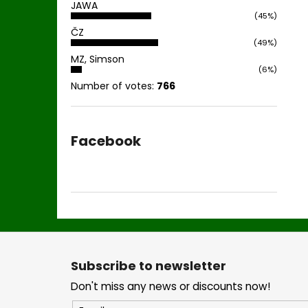
JAWA
(45%)
ČZ
(49%)
MZ, Simson
(6%)
Number of votes:
766
Facebook
F
o
Subscribe to newsletter
o
Don't miss any news or discounts now!
t