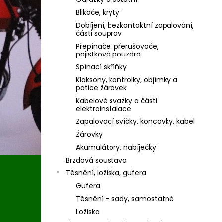
Blikače, kryty
Dobíjení, bezkontaktní zapalování,
části souprav
Přepínače, přerušovače,
pojistková pouzdra
Spínací skříňky
Klaksony, kontrolky, objímky a
patice žárovek
Kabelové svazky a části
elektroinstalace
Zapalovací svíčky, koncovky, kabel
Žárovky
Akumulátory, nabíječky
Brzdová soustava
Těsnění, ložiska, gufera
Gufera
Těsnění - sady, samostatné
Ložiska