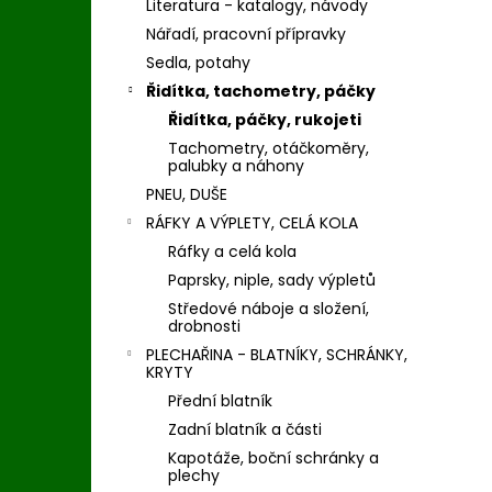
Literatura - katalogy, návody
Nářadí, pracovní přípravky
Sedla, potahy
Řidítka, tachometry, páčky
Řidítka, páčky, rukojeti
Tachometry, otáčkoměry,
palubky a náhony
PNEU, DUŠE
RÁFKY A VÝPLETY, CELÁ KOLA
Ráfky a celá kola
Paprsky, niple, sady výpletů
Středové náboje a složení,
drobnosti
PLECHAŘINA - BLATNÍKY, SCHRÁNKY,
KRYTY
Přední blatník
Zadní blatník a části
Kapotáže, boční schránky a
plechy