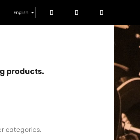
Search
Login
Shopping
odmínky ochrany osobních údajů
English
cart
ng products.
er categories.