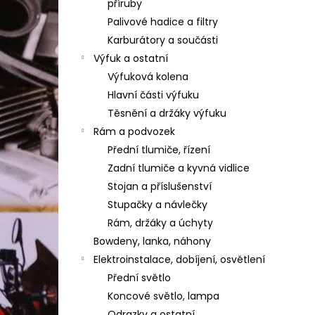
příruby
Palivové hadice a filtry
Karburátory a součásti
Výfuk a ostatní
Výfuková kolena
Hlavní části výfuku
Těsnění a držáky výfuku
Rám a podvozek
Přední tlumiče, řízení
Zadní tlumiče a kyvná vidlice
Stojan a příslušenství
Stupačky a návlečky
Rám, držáky a úchyty
Bowdeny, lanka, náhony
Elektroinstalace, dobíjení, osvětlení
Přední světlo
Koncové světlo, lampa
Odrazky a ostatní