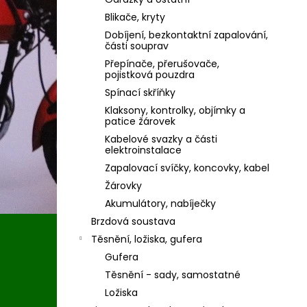
Blikače, kryty
Dobíjení, bezkontaktní zapalování,
části souprav
Přepínače, přerušovače,
pojistková pouzdra
Spínací skříňky
Klaksony, kontrolky, objímky a
patice žárovek
Kabelové svazky a části
elektroinstalace
Zapalovací svíčky, koncovky, kabel
Žárovky
Akumulátory, nabíječky
Brzdová soustava
Těsnění, ložiska, gufera
Gufera
Těsnění - sady, samostatné
Ložiska