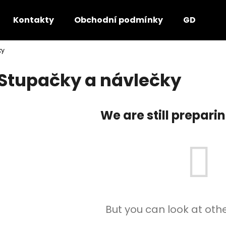
Kontakty
Obchodní podmínky
GDPR - P
ky
hat are you looking for?
Stupačky a návlečky
SEARCH
We are still prepari
We recommend
But you can look at oth