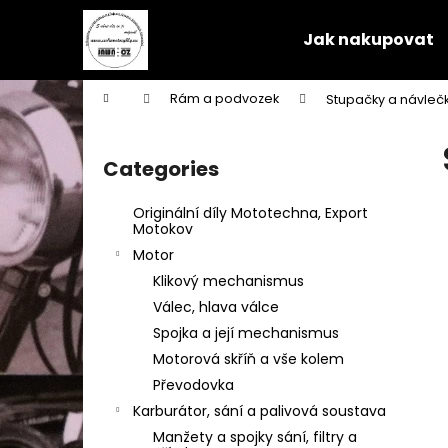
C
Skip
to
a
Jak nakupovat
content
Back
Back
r
shopping
shopping
t
Home
Rám a podvozek
Stupačky a návleč
W
S
i
Categories
Skip
d
categories
e
Originální díly Mototechna, Export
b
Motokov
a
Motor
r
Klikový mechanismus
Válec, hlava válce
Spojka a její mechanismus
Motorová skříň a vše kolem
Převodovka
Karburátor, sání a palivová soustava
Manžety a spojky sání, filtry a