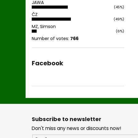
JAWA
(45%)
ČZ
(49%)
MZ, Simson
(6%)
Number of votes:
766
Facebook
F
o
Subscribe to newsletter
o
Don't miss any news or discounts now!
t