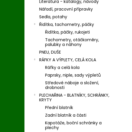
Literatura - katalogy, návody
Nářadí, pracovní přípravky
Sedla, potahy
Řidítka, tachometry, páčky
Řidítka, páčky, rukojeti
Tachometry, otáčkoměry,
palubky a náhony
PNEU, DUŠE
RÁFKY A VÝPLETY, CELÁ KOLA
Ráfky a celá kola
Paprsky, niple, sady výpletů
Středové náboje a složení,
drobnosti
PLECHAŘINA - BLATNÍKY, SCHRÁNKY,
KRYTY
Přední blatník
Zadní blatník a části
Kapotáže, boční schránky a
plechy