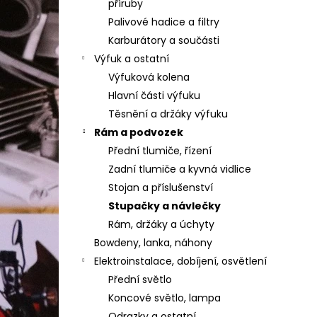
příruby
Palivové hadice a filtry
Karburátory a součásti
Výfuk a ostatní
Výfuková kolena
Hlavní části výfuku
Těsnění a držáky výfuku
Rám a podvozek
Přední tlumiče, řízení
Zadní tlumiče a kyvná vidlice
Stojan a příslušenství
Stupačky a návlečky
Rám, držáky a úchyty
Bowdeny, lanka, náhony
Elektroinstalace, dobíjení, osvětlení
Přední světlo
Koncové světlo, lampa
Odrazky a ostatní