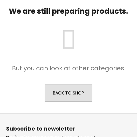
i
We are still preparing products.
n
g
f
o
r
?
But you can look at other categories.
SEARCH
BACK TO SHOP
W
F
e
o
r
Subscribe to newsletter
o
e