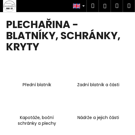
C
Skip
Search
Shop
M
Login
to
a
content
Back
Back
cart
r
PLECHAŘINA -
t
W
BLATNÍKY, SCHRÁNKY,
h
KRYTY
a
t
a
r
e
Přední blatník
Zadní blatník a části
y
o
u
l
o
Kapotáže, boční
Nádrže a jejich části
schránky a plechy
o
k