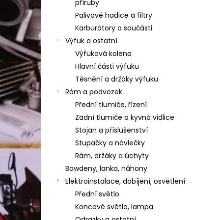
příruby
Palivové hadice a filtry
Karburátory a součásti
Výfuk a ostatní
Výfuková kolena
Hlavní části výfuku
Těsnění a držáky výfuku
Rám a podvozek
Přední tlumiče, řízení
Zadní tlumiče a kyvná vidlice
Stojan a příslušenství
Stupačky a návlečky
Rám, držáky a úchyty
Bowdeny, lanka, náhony
Elektroinstalace, dobíjení, osvětlení
Přední světlo
Koncové světlo, lampa
Odrazky a ostatní