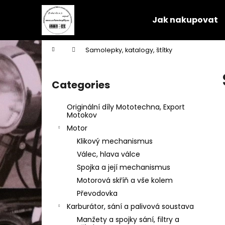
C
Skip
to
a
Jak nakupovat
content
Back
Back
r
shopping
shopping
t
Home
Samolepky, katalogy, štítky
W
S
i
Categories
Skip
d
categories
e
Originální díly Mototechna, Export
b
Motokov
a
Motor
r
Klikový mechanismus
Válec, hlava válce
Spojka a její mechanismus
Motorová skříň a vše kolem
Převodovka
Karburátor, sání a palivová soustava
Manžety a spojky sání, filtry a