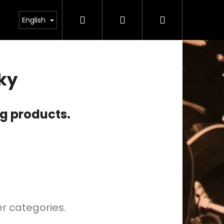
Search
Login
Shopping
odmínky ochrany osobních údajů
English
cart
ky
ng products.
er categories.