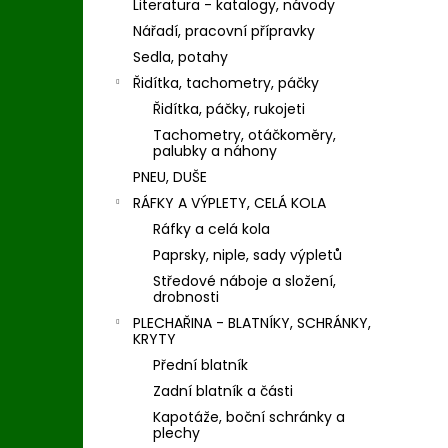
Literatura - katalogy, návody
Nářadí, pracovní přípravky
Sedla, potahy
Řidítka, tachometry, páčky
Řidítka, páčky, rukojeti
Tachometry, otáčkoměry,
palubky a náhony
PNEU, DUŠE
RÁFKY A VÝPLETY, CELÁ KOLA
Ráfky a celá kola
Paprsky, niple, sady výpletů
Středové náboje a složení,
drobnosti
PLECHAŘINA - BLATNÍKY, SCHRÁNKY,
KRYTY
Přední blatník
Zadní blatník a části
Kapotáže, boční schránky a
plechy