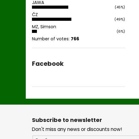
JAWA
(45%)
ČZ
(49%)
MZ, Simson
(6%)
Number of votes:
766
Facebook
F
o
Subscribe to newsletter
o
Don't miss any news or discounts now!
t