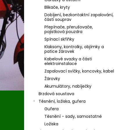
Blikače, kryty
Dobíjení, bezkontaktní zapalování,
části souprav
Přepínače, přerušovače,
pojistková pouzdra
Spínací skříňky
Klaksony, kontrolky, objímky a
patice žárovek
Kabelové svazky a části
elektroinstalace
Zapalovací svíčky, koncovky, kabel
Žárovky
Akumulátory, nabíječky
Brzdová soustava
Těsnění, ložiska, gufera
Gufera
Těsnění - sady, samostatné
Ložiska