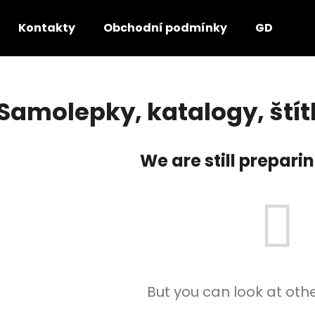
Kontakty
Obchodní podmínky
GDPR - P
hat are you looking for?
Samolepky, katalogy, štít
SEARCH
We are still prepari
We recommend
But you can look at oth