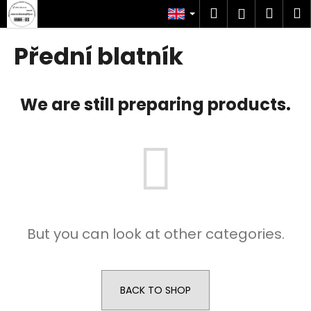
C
Skip
Search
Shop
M
Login
to
a
content
Back
Back
cart
r
Přední blatník
t
W
h
We are still preparing products.
a
t
a
r
e
y
o
But you can look at other categories.
u
l
o
o
BACK TO SHOP
k