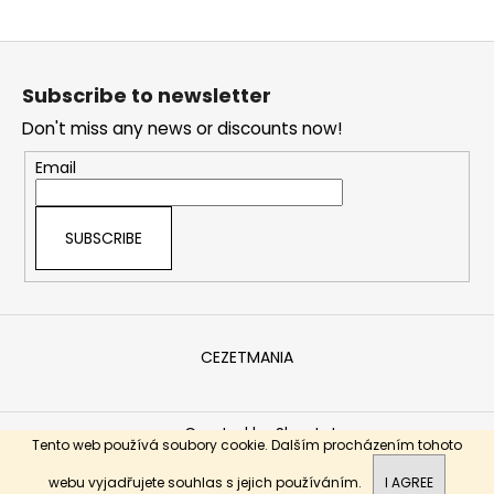
i
F
n
o
g
Subscribe to newsletter
o
f
Don't miss any news or discounts now!
t
o
e
r
Email
r
?
SUBSCRIBE
SEARCH
CEZETMANIA
W
e
Created by Shoptet
Tento web používá soubory cookie. Dalším procházením tohoto
r
Copyright 2026
Ceskemotocykly.eu
. All rights reserved.
e
Dobrý den, vítejte na našich stránkách.
webu vyjadřujete souhlas s jejich používáním.
I AGREE