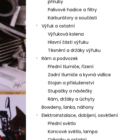
příruby
Palivové hadice a filtry
Karburátory a součásti
Výfuk a ostatní
Výfuková kolena
Hlavní části výfuku
Těsnění a držáky výfuku
Rám a podvozek
Přední tlumiče, řízení
Zadní tlumiče a kyvná vidlice
Stojan a příslušenství
Stupačky a návlečky
Rám, držáky a úchyty
Bowdeny, lanka, náhony
Elektroinstalace, dobíjení, osvětlení
Přední světlo
Koncové světlo, lampa
Odrazky a ostatní