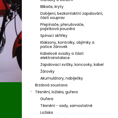
Blikače, kryty
Dobíjení, bezkontaktní zapalování,
části souprav
Přepínače, přerušovače,
pojistková pouzdra
Spínací skříňky
Klaksony, kontrolky, objímky a
patice žárovek
Kabelové svazky a části
elektroinstalace
Zapalovací svíčky, koncovky, kabel
Žárovky
Akumulátory, nabíječky
Brzdová soustava
Těsnění, ložiska, gufera
Gufera
Těsnění - sady, samostatné
Ložiska