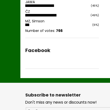
JAWA
(45%)
ČZ
(49%)
MZ, Simson
(6%)
Number of votes:
766
Facebook
F
o
Subscribe to newsletter
o
Don't miss any news or discounts now!
t