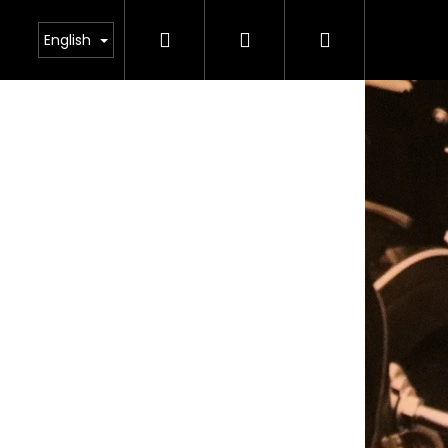
Search
Login
Shopping
odmínky ochrany osobních údajů
English
cart