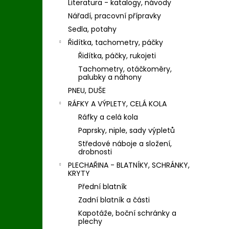
Literatura - katalogy, návody
Nářadí, pracovní přípravky
Sedla, potahy
Řidítka, tachometry, páčky
Řidítka, páčky, rukojeti
Tachometry, otáčkoměry,
palubky a náhony
PNEU, DUŠE
RÁFKY A VÝPLETY, CELÁ KOLA
Ráfky a celá kola
Paprsky, niple, sady výpletů
Středové náboje a složení,
drobnosti
PLECHAŘINA - BLATNÍKY, SCHRÁNKY,
KRYTY
Přední blatník
Zadní blatník a části
Kapotáže, boční schránky a
plechy