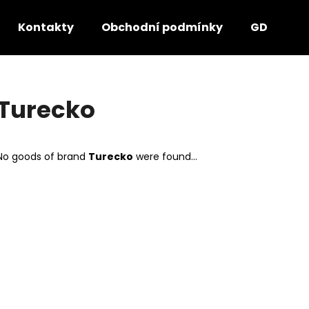
Kontakty
Obchodní podmínky
GDPR - P
hat are you looking for?
Turecko
SEARCH
No goods of brand
Turecko
were found...
We recommend