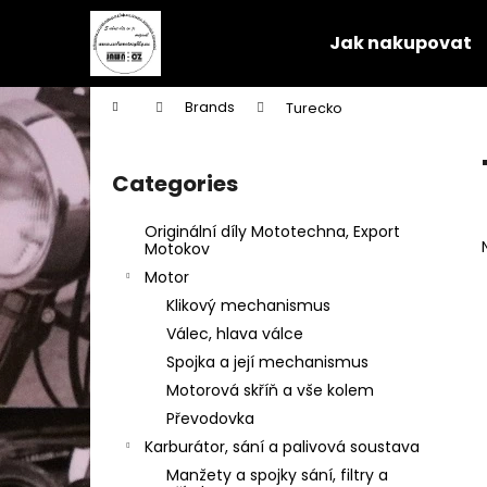
C
Skip
to
a
Jak nakupovat
content
Back
Back
r
shopping
shopping
t
Home
Brands
Turecko
W
S
i
Categories
Skip
d
categories
e
Originální díly Mototechna, Export
b
Motokov
a
Motor
r
Klikový mechanismus
Válec, hlava válce
Spojka a její mechanismus
Motorová skříň a vše kolem
Převodovka
Karburátor, sání a palivová soustava
Manžety a spojky sání, filtry a