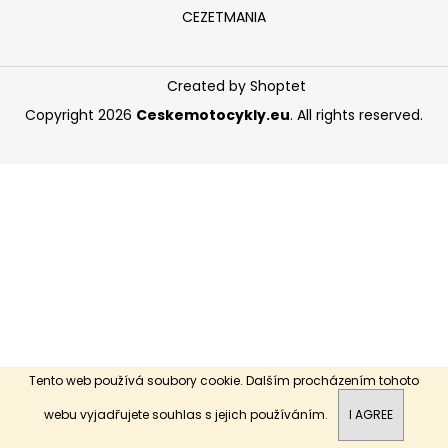
CEZETMANIA
i
n
g
Created by Shoptet
f
Copyright 2026
Ceskemotocykly.eu
. All rights reserved.
o
r
?
SEARCH
W
Tento web používá soubory cookie. Dalším procházením tohoto
e
r
Dobrý den, vítejte na našich stránkách.
webu vyjadřujete souhlas s jejich používáním.
I AGREE
e