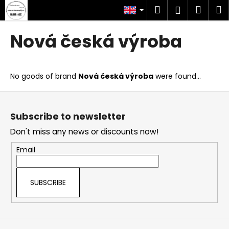
C
Skip
Search
Shop
M
Login
to
a
content
Back
Back
cart
r
Nová česká výroba
t
W
h
No goods of brand
Nová česká výroba
were found...
a
t
F
a
o
Subscribe to newsletter
r
o
Don't miss any news or discounts now!
e
t
y
e
Email
o
r
u
SUBSCRIBE
l
o
o
k