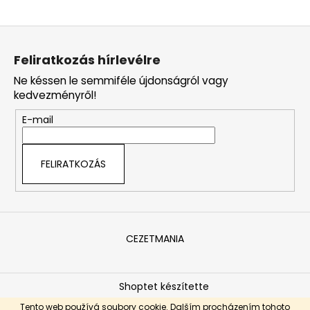
L
A
á
j
Feliratkozás hírlevélre
b
á
Ne késsen le semmiféle újdonságról vagy
l
n
kedvezményről!
l
é
j
E-mail
c
u
k
FELIRATKOZÁS
CEZETMANIA
Shoptet készítette
Copyright 2026
Ceskemotocykly.eu
. Minden jog
Tento web používá soubory cookie. Dalším procházením tohoto