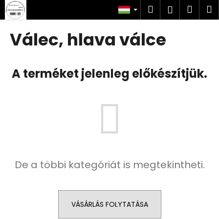
K
Ugrás
Keresés
Kosá
M
Bejelent
a
o
fő
Vissza
Vissza
s
tartalomhoz
Válec, hlava válce
á
M
r
i
A terméket jelenleg előkészítjük.
t
k
e
r
e
s
?
De a többi kategóriát is megtekintheti.
VÁSÁRLÁS FOLYTATÁSA
KERESÉS