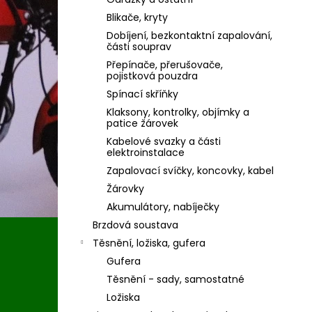
Blikače, kryty
Dobíjení, bezkontaktní zapalování,
části souprav
Přepínače, přerušovače,
pojistková pouzdra
Spínací skříňky
Klaksony, kontrolky, objímky a
patice žárovek
Kabelové svazky a části
elektroinstalace
Zapalovací svíčky, koncovky, kabel
Žárovky
Akumulátory, nabíječky
Brzdová soustava
Těsnění, ložiska, gufera
Gufera
Těsnění - sady, samostatné
Ložiska