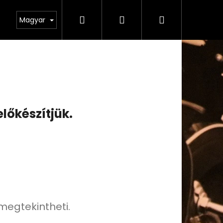
Keresés
Bejelentkezés
Kosár
odmínky ochrany osobních údajů
Magyar
előkészítjük.
 megtekintheti.