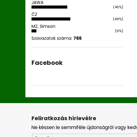
JAWA
(45%)
ČZ
(49%)
MZ, Simson
(6%)
Szavazatok száma:
766
Facebook
L
á
Feliratkozás hírlevélre
b
Ne késsen le semmiféle újdonságról vagy ked
l