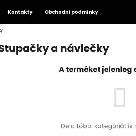
Kontakty
Obchodní podmínky
GDPR - P
ky
Mit keres?
Stupačky a návlečky
KERESÉS
A terméket jelenleg 
Ajánljuk
De a többi kategóriát is