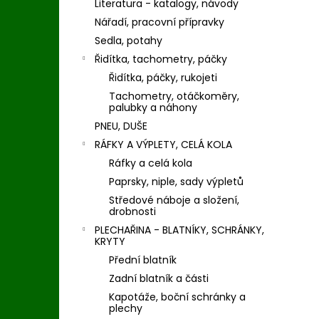
Literatura - katalogy, návody
Nářadí, pracovní přípravky
Sedla, potahy
Řidítka, tachometry, páčky
Řidítka, páčky, rukojeti
Tachometry, otáčkoměry,
palubky a náhony
PNEU, DUŠE
RÁFKY A VÝPLETY, CELÁ KOLA
Ráfky a celá kola
Paprsky, niple, sady výpletů
Středové náboje a složení,
drobnosti
PLECHAŘINA - BLATNÍKY, SCHRÁNKY,
KRYTY
Přední blatník
Zadní blatník a části
Kapotáže, boční schránky a
plechy