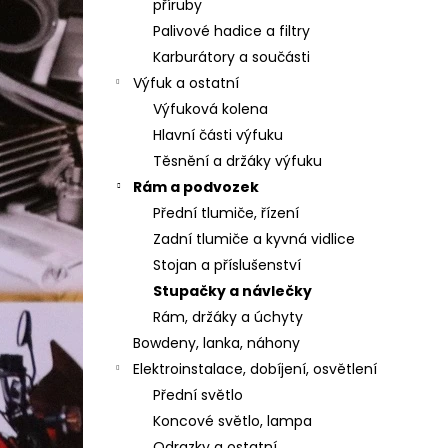
příruby
Palivové hadice a filtry
Karburátory a součásti
Výfuk a ostatní
Výfuková kolena
Hlavní části výfuku
Těsnění a držáky výfuku
Rám a podvozek
Přední tlumiče, řízení
Zadní tlumiče a kyvná vidlice
Stojan a příslušenství
Stupačky a návlečky
Rám, držáky a úchyty
Bowdeny, lanka, náhony
Elektroinstalace, dobíjení, osvětlení
Přední světlo
Koncové světlo, lampa
Odrazky a ostatní