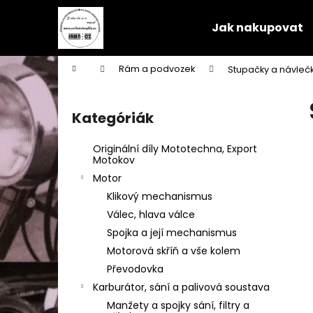
K
Ugrás
a
o
Jak nakupovat
fő
Vissza
Vissza
s
tartalomhoz
a boltba
a boltba
á
Kezdőlap
Rám a podvozek
Stupačky a návleč
r
O
l
Kategóriák
Kategóriák
d
átugrása
a
Originální díly Mototechna, Export
l
Motokov
s
Motor
ó
Klikový mechanismus
p
Válec, hlava válce
a
Spojka a její mechanismus
n
Motorová skříň a vše kolem
e
Převodovka
l
Karburátor, sání a palivová soustava
Manžety a spojky sání, filtry a