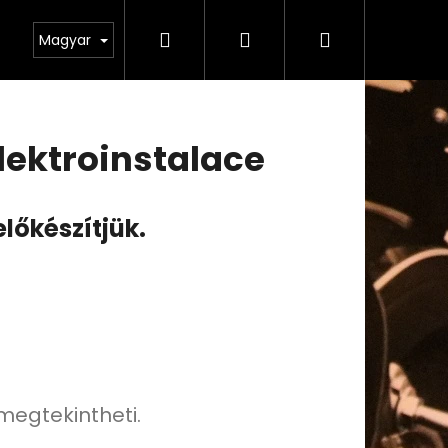
Keresés
Bejelentkezés
Kosár
odmínky ochrany osobních údajů
Magyar
lektroinstalace
előkészítjük.
 megtekintheti.