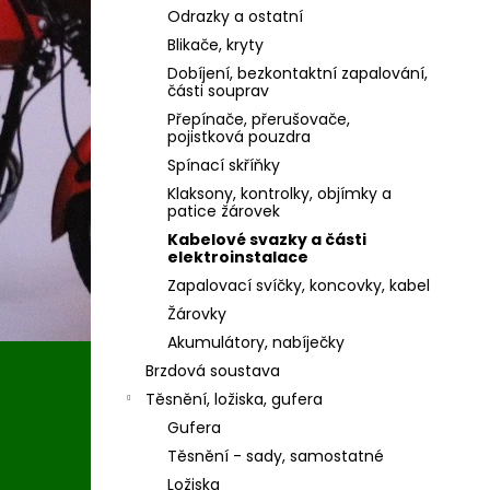
Odrazky a ostatní
Blikače, kryty
Dobíjení, bezkontaktní zapalování,
části souprav
Přepínače, přerušovače,
pojistková pouzdra
Spínací skříňky
Klaksony, kontrolky, objímky a
patice žárovek
Kabelové svazky a části
elektroinstalace
Zapalovací svíčky, koncovky, kabel
Žárovky
Akumulátory, nabíječky
Brzdová soustava
Těsnění, ložiska, gufera
Gufera
Těsnění - sady, samostatné
Ložiska