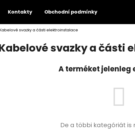
Kontakty
Obchodní podmínky
GDPR - P
Kabelové svazky a části elektroinstalace
Mit keres?
Kabelové svazky a části e
KERESÉS
A terméket jelenleg 
Ajánljuk
De a többi kategóriát is