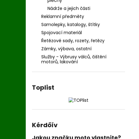
plechy
Nádrže a jejich části
Reklamní předměty
Samolepky, katalogy, štítky
Spojovací materiál
Řetězové sady, rozety, řetězy
Zámky, výbava, ostatní
Služby - Výbrusy válců, čištění
motorů, lakování
Toplist
Kérdőív
Jakou značku moto vlastníte?