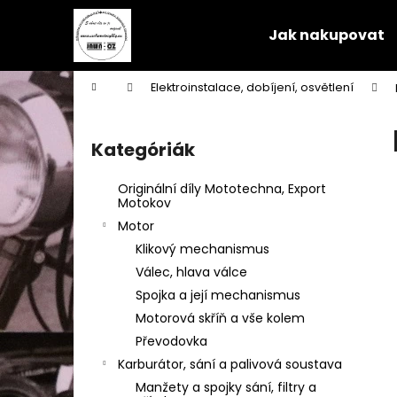
K
Ugrás
a
o
Jak nakupovat
fő
Vissza
Vissza
s
tartalomhoz
a boltba
a boltba
á
Kezdőlap
Elektroinstalace, dobíjení, osvětlení
r
O
l
Kategóriák
Kategóriák
d
átugrása
a
Originální díly Mototechna, Export
l
Motokov
s
Motor
ó
Klikový mechanismus
p
Válec, hlava válce
a
Spojka a její mechanismus
n
Motorová skříň a vše kolem
e
Převodovka
l
Karburátor, sání a palivová soustava
Manžety a spojky sání, filtry a