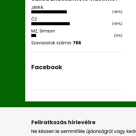
JAWA
(45%)
ČZ
(49%)
MZ, Simson
(6%)
Szavazatok száma:
766
Facebook
L
á
Feliratkozás hírlevélre
b
Ne késsen le semmiféle újdonságról vagy ked
l