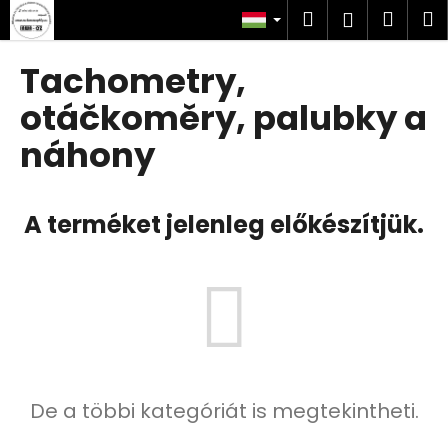
K
Ugrás
Keresés
Kosá
M
Bejelent
a
o
fő
Vissza
Vissza
s
tartalomhoz
Tachometry,
á
M
otáčkoměry, palubky a
r
i
náhony
t
k
e
A terméket jelenleg előkészítjük.
r
e
s
?
De a többi kategóriát is megtekintheti.
KERESÉS