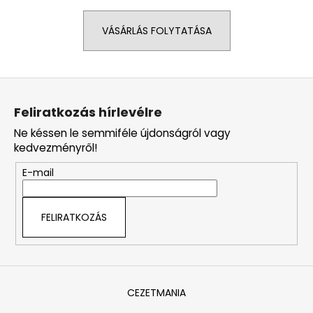
VÁSÁRLÁS FOLYTATÁSA
A
j
á
L
n
á
l
Feliratkozás hírlevélre
j
b
u
Ne késsen le semmiféle újdonságról vagy
l
k
kedvezményről!
é
E-mail
c
FELIRATKOZÁS
CEZETMANIA