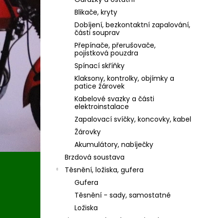
Blikače, kryty
Dobíjení, bezkontaktní zapalování,
části souprav
Přepínače, přerušovače,
pojistková pouzdra
Spínací skříňky
Klaksony, kontrolky, objímky a
patice žárovek
Kabelové svazky a části
elektroinstalace
Zapalovací svíčky, koncovky, kabel
Žárovky
Akumulátory, nabíječky
Brzdová soustava
Těsnění, ložiska, gufera
Gufera
Těsnění - sady, samostatné
Ložiska