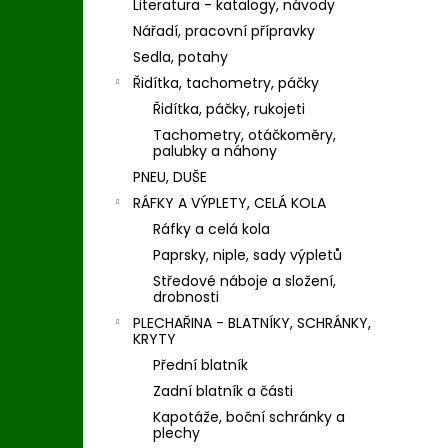
Literatura - katalogy, návody
Nářadí, pracovní přípravky
Sedla, potahy
Řidítka, tachometry, páčky
Řidítka, páčky, rukojeti
Tachometry, otáčkoměry,
palubky a náhony
PNEU, DUŠE
RÁFKY A VÝPLETY, CELÁ KOLA
Ráfky a celá kola
Paprsky, niple, sady výpletů
Středové náboje a složení,
drobnosti
PLECHAŘINA - BLATNÍKY, SCHRÁNKY,
KRYTY
Přední blatník
Zadní blatník a části
Kapotáže, boční schránky a
plechy