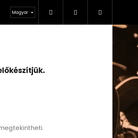
Keresés
Bejelentkezés
Kosár
odmínky ochrany osobních údajů
Magyar
előkészítjük.
 megtekintheti.