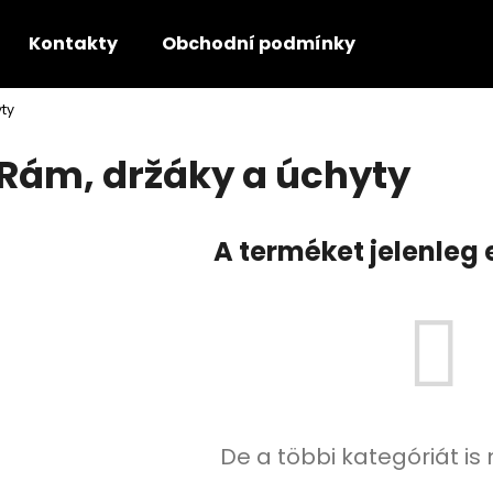
Kontakty
Obchodní podmínky
GDPR - P
ty
Mit keres?
Rám, držáky a úchyty
KERESÉS
A terméket jelenleg 
Ajánljuk
De a többi kategóriát is