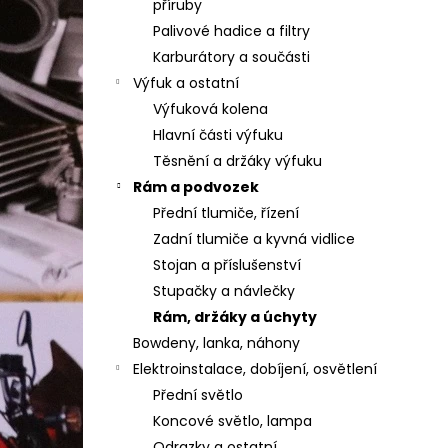
příruby
Palivové hadice a filtry
Karburátory a součásti
Výfuk a ostatní
Výfuková kolena
Hlavní části výfuku
Těsnění a držáky výfuku
Rám a podvozek
Přední tlumiče, řízení
Zadní tlumiče a kyvná vidlice
Stojan a příslušenství
Stupačky a návlečky
Rám, držáky a úchyty
Bowdeny, lanka, náhony
Elektroinstalace, dobíjení, osvětlení
Přední světlo
Koncové světlo, lampa
Odrazky a ostatní