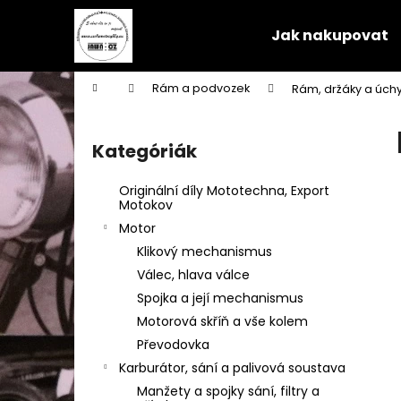
K
Ugrás
a
o
Jak nakupovat
fő
Vissza
Vissza
s
tartalomhoz
a boltba
a boltba
á
Kezdőlap
Rám a podvozek
Rám, držáky a úchy
r
O
l
Kategóriák
Kategóriák
d
átugrása
a
Originální díly Mototechna, Export
l
Motokov
s
Motor
ó
Klikový mechanismus
p
Válec, hlava válce
a
Spojka a její mechanismus
n
Motorová skříň a vše kolem
e
Převodovka
l
Karburátor, sání a palivová soustava
Manžety a spojky sání, filtry a