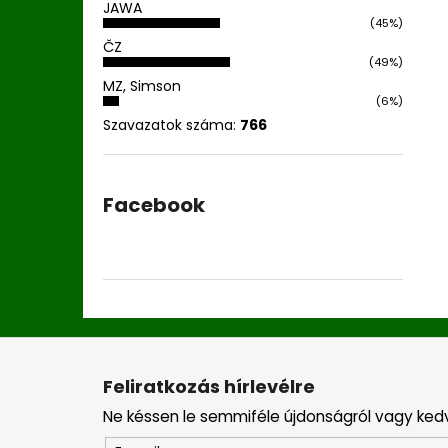
JAWA
(45%)
ČZ
(49%)
MZ, Simson
(6%)
Szavazatok száma:
766
Facebook
L
á
Feliratkozás hírlevélre
b
Ne késsen le semmiféle újdonságról vagy ked
l