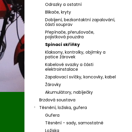
Odrazky a ostatní
Blikače, kryty
Dobíjení, bezkontaktní zapalování,
části souprav
Přepínače, přerušovače,
pojistková pouzdra
Spínací skříňky
Klaksony, kontrolky, objímky a
patice žárovek
Kabelové svazky a části
elektroinstalace
Zapalovací svíčky, koncovky, kabel
Žárovky
Akumulátory, nabíječky
Brzdová soustava
Těsnění, ložiska, gufera
Gufera
Těsnění - sady, samostatné
Ložiska