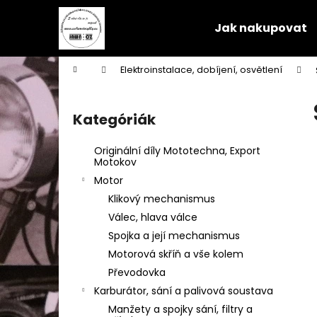
K
Ugrás
a
o
Jak nakupovat
fő
Vissza
Vissza
s
tartalomhoz
a boltba
a boltba
á
Kezdőlap
Elektroinstalace, dobíjení, osvětlení
r
O
l
Kategóriák
Kategóriák
d
átugrása
a
Originální díly Mototechna, Export
l
Motokov
s
Motor
ó
Klikový mechanismus
p
Válec, hlava válce
a
Spojka a její mechanismus
n
Motorová skříň a vše kolem
e
Převodovka
l
Karburátor, sání a palivová soustava
Manžety a spojky sání, filtry a