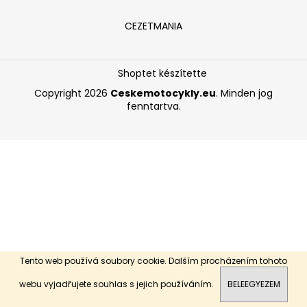
CEZETMANIA
A
j
á
Shoptet készítette
n
Copyright 2026
Ceskemotocykly.eu
. Minden jog
l
fenntartva.
j
u
k
Tento web používá soubory cookie. Dalším procházením tohoto
Dobrý den, vítejte na našich stránkách.
webu vyjadřujete souhlas s jejich používáním.
BELEEGYEZEM