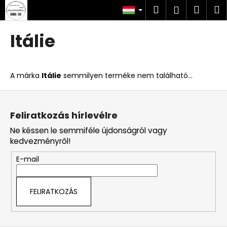
K
Ugrás
Keresés
Kosá
M
Bejelent
a
o
fő
Vissza
Vissza
s
tartalomhoz
Itálie
á
M
r
i
A márka
Itálie
semmilyen terméke nem található...
t
k
L
e
á
Feliratkozás hírlevélre
r
b
Ne késsen le semmiféle újdonságról vagy
e
l
kedvezményről!
s
é
?
E-mail
c
FELIRATKOZÁS
KERESÉS