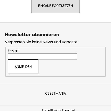
EINKAUF FORTSETZEN
SUCHEN
F
u
Newsletter abonnieren
ß
W
Verpassen Sie keine News und Rabatte!
z
i
e
r
E-Mail
e
i
m
l
ANMELDEN
p
e
f
e
h
l
CEZETMANIA
e
n
Erstellt von Shoptet