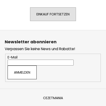
EINKAUF FORTSETZEN
SUCHEN
F
u
W
Newsletter abonnieren
i
ß
r
Verpassen Sie keine News und Rabatte!
z
e
e
E-Mail
m
i
p
l
f
ANMELDEN
e
e
h
l
e
n
CEZETMANIA