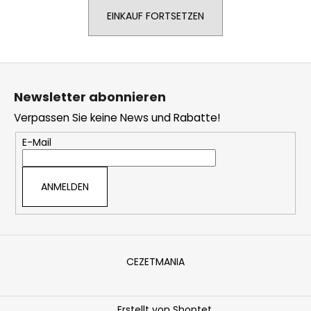
EINKAUF FORTSETZEN
SUCHEN
F
u
Newsletter abonnieren
ß
W
Verpassen Sie keine News und Rabatte!
z
i
e
r
E-Mail
e
i
m
l
ANMELDEN
p
e
f
e
h
l
CEZETMANIA
e
n
Erstellt von Shoptet