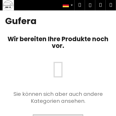
W
Zum
Suchen
Ware
M
Login
Inhalt
a
springen
Zurück
Zurück
r
Gufera
zum
zum
e
W
n
a
k
Wir bereiten Ihre Produkte noch
s
o
vor.
s
r
u
b
c
h
e
n
S
Sie können sich aber auch andere
i
Kategorien ansehen.
e
?