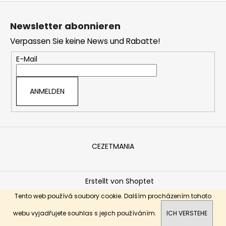
A
F
u
Newsletter abonnieren
ß
Verpassen Sie keine News und Rabatte!
z
e
E-Mail
i
l
ANMELDEN
e
CEZETMANIA
Erstellt von Shoptet
Copyright 2026
Ceskemotocykly.eu
. Alle Rechte
Tento web používá soubory cookie. Dalším procházením tohoto
vorbehalten.
Dobrý den, vítejte na našich stránkách.
webu vyjadřujete souhlas s jejich používáním.
ICH VERSTEHE