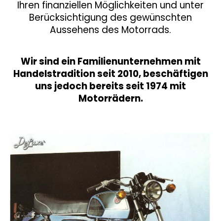
d
Ihren finanziellen Möglichkeiten und unter
Berücksichtigung des gewünschten
e
Aussehens des Motorrads.
s
M
Wir sind ein Familienunternehmen mit
Handelstradition seit 2010, beschäftigen
o
uns jedoch bereits seit 1974 mit
t
Motorrädern.
o
r
r
a
d
s