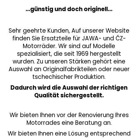
u
...günstig und doch originell...
f
SUCHEN
d
Sehr geehrte Kunden, Auf unserer Website
e
finden Sie Ersatzteile für JAWA- und ČZ-
Motorräder. Wir sind auf Modelle
r
W
spezialisiert, die seit 1969 hergestellt
i
W
wurden. Zu unseren Stärken gehört eine
r
Auswahl an Originalfabrikteilen oder neuer
e
e
tschechischer Produktion.
m
b
p
Dadurch wird die Auswahl der richtigen
f
s
Qualität sichergestellt.
e
i
h
l
Wir bieten Ihnen vor der Renovierung Ihres
t
e
Motorrades eine Beratung an.
n
e
Wir bieten Ihnen eine Lösung entsprechend