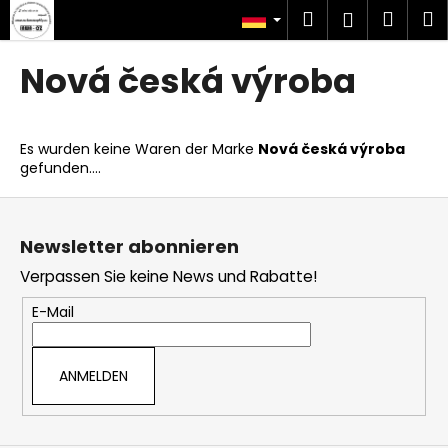
W
Zum
Suchen
Ware
M
Login
Inhalt
a
springen
Zurück
Zurück
r
Nová česká výroba
zum
zum
e
W
n
a
k
Es wurden keine Waren der Marke
Nová česká výroba
s
o
gefunden....
s
r
F
u
b
u
c
Newsletter abonnieren
ß
h
Verpassen Sie keine News und Rabatte!
z
e
e
n
E-Mail
i
S
l
i
ANMELDEN
e
e
?