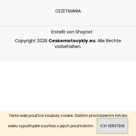
CEZETMANIA
SUCHEN
Erstellt von Shoptet
Copyright 2026
Ceskemotocykly.eu
. Alle Rechte
vorbehalten.
W
i
r
e
m
p
f
e
h
l
e
Tento web používá soubory cookie. Dalším procházením tohoto
n
Dobrý den, vítejte na našich stránkách.
webu vyjadřujete souhlas s jejich používáním.
ICH VERSTEHE