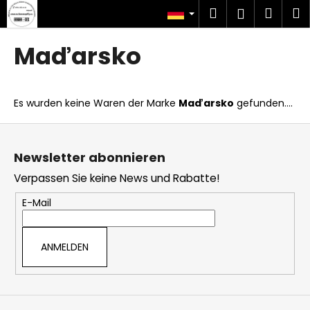
W
Zum
Suchen
Ware
M
Login
Inhalt
a
springen
Zurück
Zurück
r
Maďarsko
zum
zum
e
W
n
a
k
Es wurden keine Waren der Marke
Maďarsko
gefunden....
s
o
s
F
r
u
u
b
Newsletter abonnieren
c
ß
Verpassen Sie keine News und Rabatte!
h
z
e
e
E-Mail
n
i
S
l
ANMELDEN
i
e
e
?