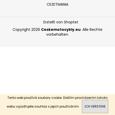
CEZETMANIA
SUCHEN
Erstellt von Shoptet
Copyright 2026
Ceskemotocykly.eu
. Alle Rechte
vorbehalten.
W
i
r
e
m
p
f
e
h
l
e
Tento web používá soubory cookie. Dalším procházením tohoto
n
Dobrý den, vítejte na našich stránkách.
webu vyjadřujete souhlas s jejich používáním.
ICH VERSTEHE