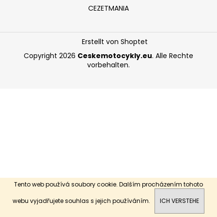
CEZETMANIA
SUCHEN
Erstellt von Shoptet
Copyright 2026
Ceskemotocykly.eu
. Alle Rechte
vorbehalten.
W
i
r
e
m
p
f
e
h
l
e
Tento web používá soubory cookie. Dalším procházením tohoto
n
Dobrý den, vítejte na našich stránkách.
webu vyjadřujete souhlas s jejich používáním.
ICH VERSTEHE