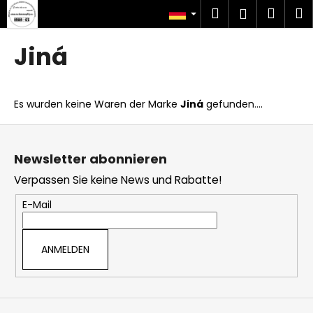
W
Zum
Suchen
Ware
M
Login
Inhalt
a
springen
Zurück
Zurück
r
Jiná
zum
zum
e
W
n
a
k
Es wurden keine Waren der Marke
Jiná
gefunden....
s
o
s
F
r
u
u
b
Newsletter abonnieren
c
ß
Verpassen Sie keine News und Rabatte!
h
z
e
e
E-Mail
n
i
S
l
ANMELDEN
i
e
e
?