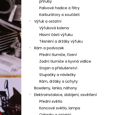
příruby
Palivové hadice a filtry
Karburátory a součásti
Výfuk a ostatní
Výfuková kolena
Hlavní části výfuku
Těsnění a držáky výfuku
Rám a podvozek
Přední tlumiče, řízení
Zadní tlumiče a kyvná vidlice
Stojan a příslušenství
Stupačky a návlečky
Rám, držáky a úchyty
Bowdeny, lanka, náhony
Elektroinstalace, dobíjení, osvětlení
Přední světlo
Koncové světlo, lampa
Odrazky a ostatní