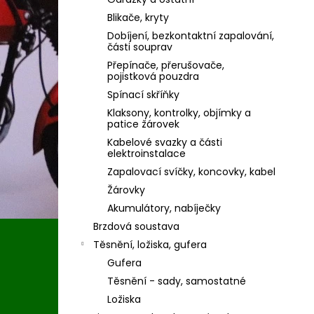
Blikače, kryty
Dobíjení, bezkontaktní zapalování,
části souprav
Přepínače, přerušovače,
pojistková pouzdra
Spínací skříňky
Klaksony, kontrolky, objímky a
patice žárovek
Kabelové svazky a části
elektroinstalace
Zapalovací svíčky, koncovky, kabel
Žárovky
Akumulátory, nabíječky
Brzdová soustava
Těsnění, ložiska, gufera
Gufera
Těsnění - sady, samostatné
Ložiska