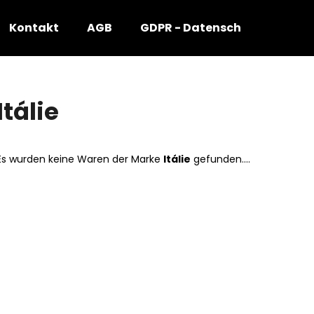
Kontakt
AGB
GDPR - Datenschutzbestim
Was suchen Sie?
Itálie
SUCHEN
Es wurden keine Waren der Marke
Itálie
gefunden....
Wir empfehlen