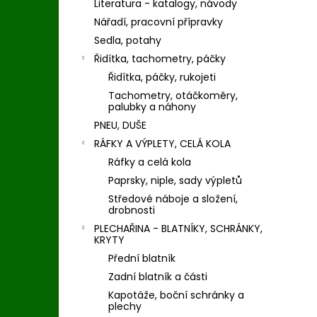
Literatura - katalogy, návody
Nářadí, pracovní přípravky
Sedla, potahy
Řidítka, tachometry, páčky
Řidítka, páčky, rukojeti
Tachometry, otáčkoměry,
palubky a náhony
PNEU, DUŠE
RÁFKY A VÝPLETY, CELÁ KOLA
Ráfky a celá kola
Paprsky, niple, sady výpletů
Středové náboje a složení,
drobnosti
PLECHAŘINA - BLATNÍKY, SCHRÁNKY,
KRYTY
Přední blatník
Zadní blatník a části
Kapotáže, boční schránky a
plechy