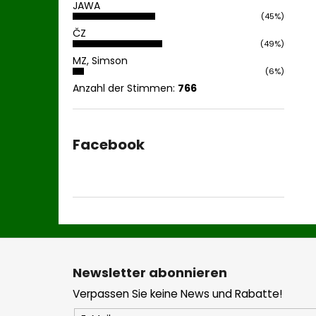
JAWA
(45%)
ČZ
(49%)
MZ, Simson
(6%)
Anzahl der Stimmen:
766
Facebook
F
u
Newsletter abonnieren
ß
Verpassen Sie keine News und Rabatte!
z